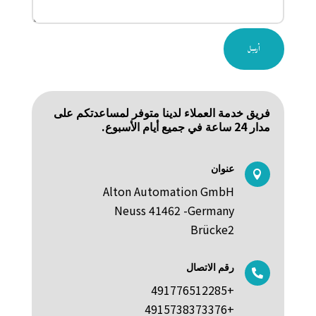
أرسِل
فريق خدمة العملاء لدينا متوفر لمساعدتكم على
مدار 24 ساعة في جميع أيام الأسبوع.
عنوان

Alton Automation GmbH
Neuss 41462 -Germany
Brücke2
رقم الاتصال

+491776512285
+4915738373376