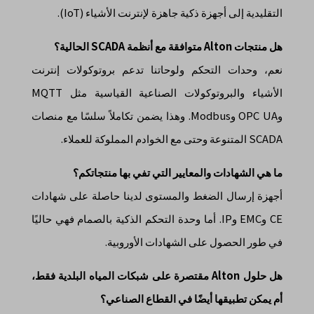
التقليدية إلى أجهزة ذكية جاهزة لإنترنت الأشياء (IoT).
هل منتجات Alton متوافقة مع أنظمة SCADA الحالية؟
نعم، وحدات التحكم ولوحاتنا تدعم بروتوكولات إنترنت
الأشياء والبروتوكولات الصناعية القياسية مثل MQTT
وOPC UA وModbus. وهذا يضمن تكاملاً سلسًا مع منصات
SCADA المتنوعة وحتى مع الخوادم المملوكة للعملاء.
ما هي الشهادات والمعايير التي تفي بها منتجاتكم؟
أجهزة إرسال الضغط والمستوى لدينا حاصلة على شهادات
CE وEMC وIP. أما وحدة التحكم الذكية بالصمام فهي حاليًا
في طور الحصول على الشهادات الأوروبية.
هل حلول Alton مقتصرة على شبكات المياه البلدية فقط،
أم يمكن تطبيقها أيضًا في القطاع الصناعي؟